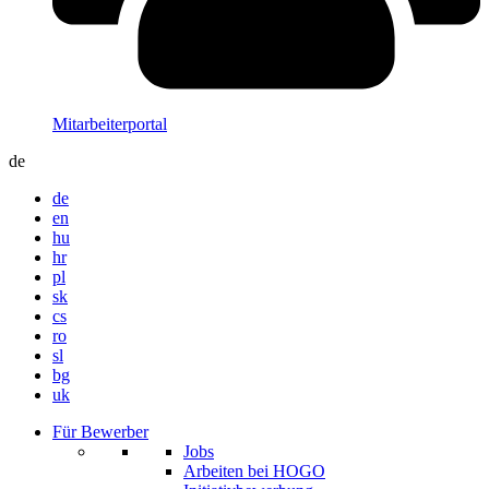
Mitarbeiterportal
de
de
en
hu
hr
pl
sk
cs
ro
sl
bg
uk
Für Bewerber
Jobs
Arbeiten bei HOGO