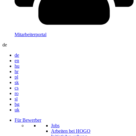
Mitarbeiterportal
de
de
en
hu
hr
pl
sk
cs
ro
sl
bg
uk
Für Bewerber
Jobs
Arbeiten bei HOGO