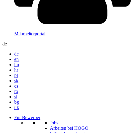
Mitarbeiterportal
de
de
en
hu
hr
pl
sk
cs
ro
sl
bg
uk
Für Bewerber
Jobs
Arbeiten bei HOGO