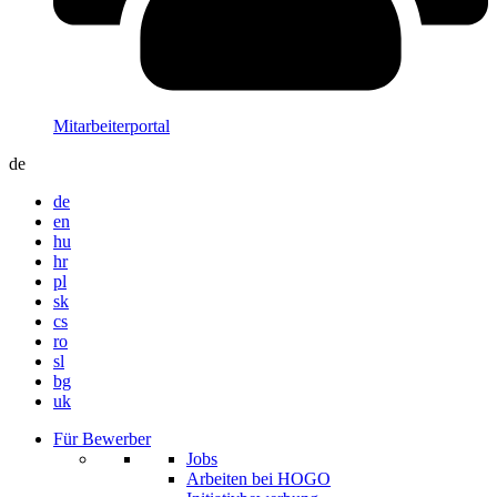
Mitarbeiterportal
de
de
en
hu
hr
pl
sk
cs
ro
sl
bg
uk
Für Bewerber
Jobs
Arbeiten bei HOGO