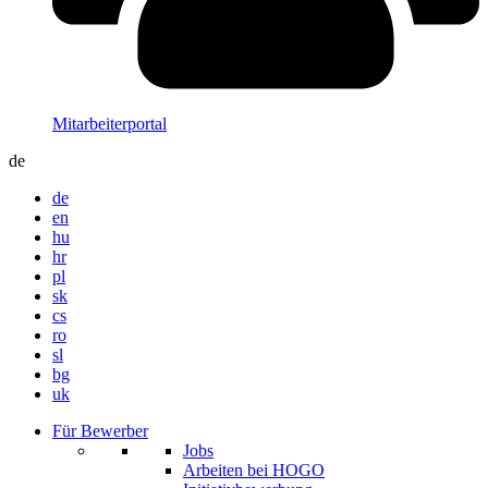
Mitarbeiterportal
de
de
en
hu
hr
pl
sk
cs
ro
sl
bg
uk
Für Bewerber
Jobs
Arbeiten bei HOGO