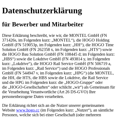
Datenschutzerklärung
für Bewerber und Mitarbeiter
Diese Erklärung beschreibt, wie wir, die MONTEL GmbH (FN
371426s, im Folgenden kurz: „MONTEL“), die HOGO Holding
GmbH (FN 519053p, im Folgenden kurz: „HH“), die HOGO Time
Solution GmbH (FN 262358 x, im Folgenden kurz: „HTS“) sowie
die HOGO Bau Solution GmbH (FN 108445 d; im Folgenden kurz:
„HBS“) sowie die Lokdrive GmbH (FN 493814 y, im Folgenden
kurz: „Lokdrive“), die HOGO Rail Service GmbH (FN 506719 a,
im Folgenden kurz: „Rail Service“) und die HOGO Professionals
GmbH (FN 544947 v, im Folgenden kurz:
„HPG“) (die MONTEL,
die HH, die HTS, die HBS sowie die Lokdrive, die Rail Service
und die HPG im Folgenden kurz: die „HOGO-Gruppe“ oder
die „HOGO-Gesellschaften“
oder schlicht
„wir“) als Gemeinsam für
die Verarbeitung Verantwortliche (Art 26 DS-GVO) Ihre
personenbezogene Daten verarbeiten.
Die Erklärung richtet sich an die Nutzer unserer gemeinsamen
Website
www.hogo.cc
(im Folgenden kurz: „Nutzer“), an sämtliche
Personen, welche sich bei einer Gesellschaft (oder mehreren