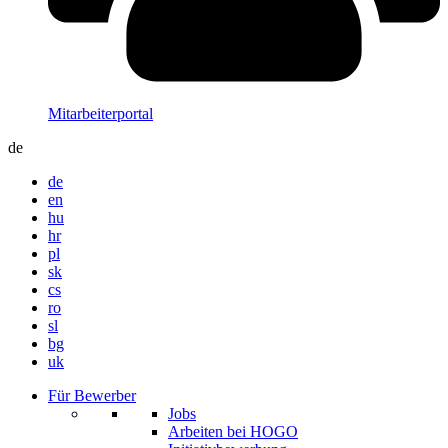
Mitarbeiterportal
de
de
en
hu
hr
pl
sk
cs
ro
sl
bg
uk
Für Bewerber
Jobs
Arbeiten bei HOGO