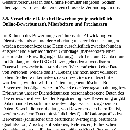
Gehaltsvorschusses in das Online Formular eingeben. Sodann
übertragen wir diese über eine verschlüsselte Verbindung an uns.
3.5. Verarbeitete Daten bei Bewerbungen (einschließlich
Online-Bewerbungen), Mitarbeitern und Freelancern
Im Rahmen des Bewerbungsverfahrens, der Abwicklung von
Dienstverhältnisses und der Anbietung unserer Dienstleistungen
werden personenbezogene Daten ausschließlich zweckgebunden
entsprechend einer rechtlichen Grundlage (insbesondere einer
ausdrückliche Einwilligungserklärung) nach Treu und Glauben und
im Einklang mit der DSGVO bzw geltenden anwendbaren
Datenschutzvorschriften verarbeitet. Wir verarbeiten keine Daten
von Personen, welche das 14. Lebensjahr noch nicht vollendet
haben. Sollten wir bemerken, dass diese Grenze unterschritten
worden ist, werden wir Ihre Daten umgehend löschen. Bei
Bewerbern benötigen wir zum Zwecke der Vertragsanbahnung bzw
Erbringung unserer Dienstleistungen personenbezogene Daten des
Bewerbers, die dieser bei der Registrierung bzw Bewerbung angibt.
Dabei handelt es sich um die notwendigerweise anzugebenden
Daten. Soweit die Verarbeitung von Bewerberdaten betroffen ist,
werden vor allem Daten hinsichtlich des Qualifikationsprofils des
Bewerbers (schulischer und beruflicher Werdegang, berufliche
Qualifikation, Zusatzqualifikationen, Referenzen, Führerschein,
Sprachkenntnisse, allfällige gesundheitliche Einschränkungen),