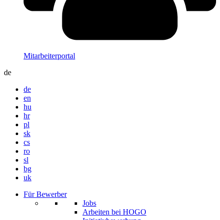
Mitarbeiterportal
de
de
en
hu
hr
pl
sk
cs
ro
sl
bg
uk
Für Bewerber
Jobs
Arbeiten bei HOGO