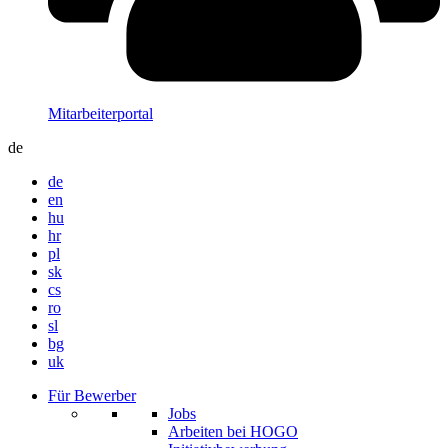
Mitarbeiterportal
de
de
en
hu
hr
pl
sk
cs
ro
sl
bg
uk
Für Bewerber
Jobs
Arbeiten bei HOGO