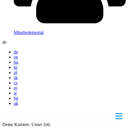
Mitarbeiterportal
de
de
en
hu
hr
pl
sk
cs
ro
sl
bg
uk
Deine Karriere. Unser Job.