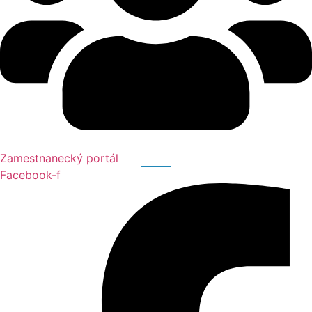
Zamestnanecký portál
Facebook-f