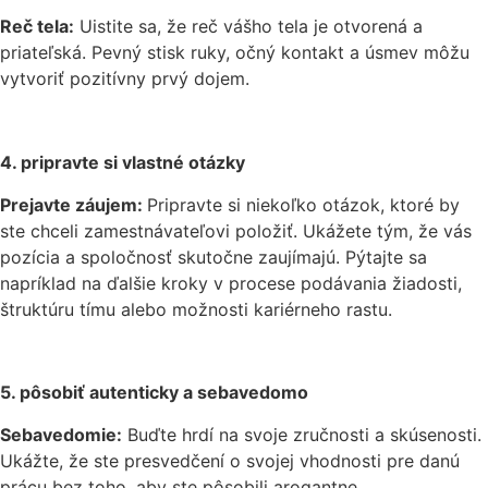
Reč tela:
Uistite sa, že reč vášho tela je otvorená a
priateľská. Pevný stisk ruky, očný kontakt a úsmev môžu
vytvoriť pozitívny prvý dojem.
4. pripravte si vlastné otázky
Prejavte záujem:
Pripravte si niekoľko otázok, ktoré by
ste chceli zamestnávateľovi položiť. Ukážete tým, že vás
pozícia a spoločnosť skutočne zaujímajú. Pýtajte sa
napríklad na ďalšie kroky v procese podávania žiadosti,
štruktúru tímu alebo možnosti kariérneho rastu.
5. pôsobiť autenticky a sebavedomo
Sebavedomie:
Buďte hrdí na svoje zručnosti a skúsenosti.
Ukážte, že ste presvedčení o svojej vhodnosti pre danú
prácu bez toho, aby ste pôsobili arogantne.