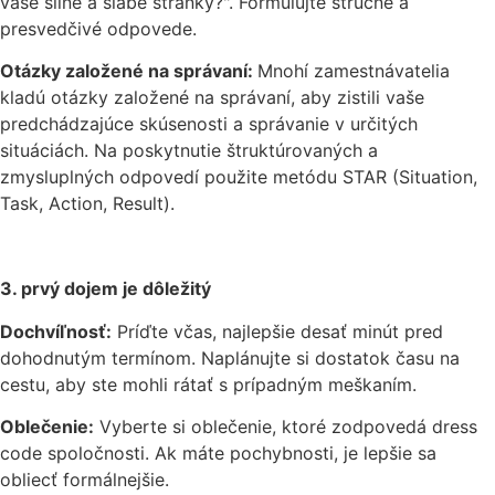
vaše silné a slabé stránky?". Formulujte stručné a
presvedčivé odpovede.
Otázky založené na správaní:
Mnohí zamestnávatelia
kladú otázky založené na správaní, aby zistili vaše
predchádzajúce skúsenosti a správanie v určitých
situáciách. Na poskytnutie štruktúrovaných a
zmysluplných odpovedí použite metódu STAR (Situation,
Task, Action, Result).
3. prvý dojem je dôležitý
Dochvíľnosť:
Príďte včas, najlepšie desať minút pred
dohodnutým termínom. Naplánujte si dostatok času na
cestu, aby ste mohli rátať s prípadným meškaním.
Oblečenie:
Vyberte si oblečenie, ktoré zodpovedá dress
code spoločnosti. Ak máte pochybnosti, je lepšie sa
obliecť formálnejšie.