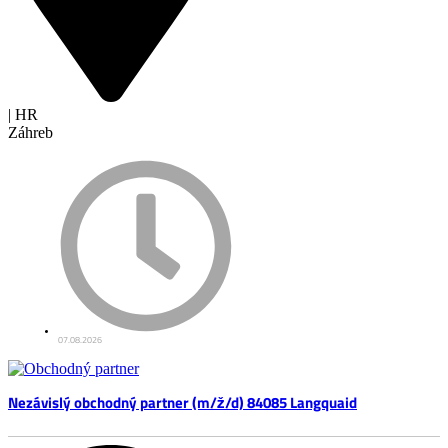
| HR
Záhreb
07.08.2026
Nezávislý obchodný partner (m/ž/d) 84085 Langquaid