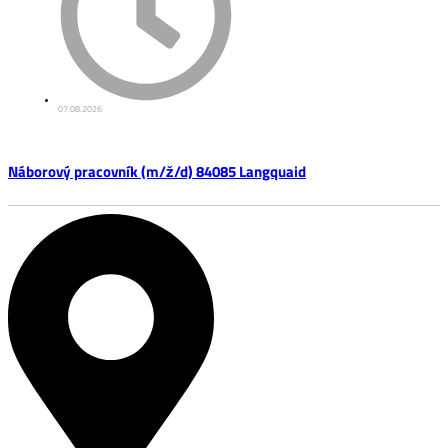
07.08.2026
Náborový pracovník (m/ž/d) 84085 Langquaid