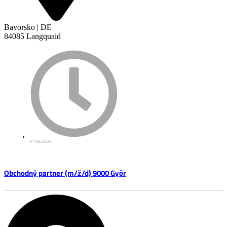
Bavorsko | DE
84085 Langquaid
07.08.2026
Obchodný partner (m/ž/d) 9000 Györ