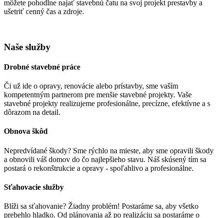
môžete pohodlne najať stavebnú čatu na svoj projekt prestavby a
ušetriť cenný čas a zdroje.
Naše služby
Drobné stavebné práce
Či už ide o opravy, renovácie alebo prístavby, sme vaším
kompetentným partnerom pre menšie stavebné projekty. Vaše
stavebné projekty realizujeme profesionálne, precízne, efektívne a s
dôrazom na detail.
Obnova škôd
Nepredvídané škody? Sme rýchlo na mieste, aby sme opravili škody
a obnovili váš domov do čo najlepšieho stavu. Náš skúsený tím sa
postará o rekonštrukcie a opravy - spoľahlivo a profesionálne.
Sťahovacie služby
Blíži sa sťahovanie? Žiadny problém! Postaráme sa, aby všetko
prebehlo hladko. Od plánovania až po realizáciu sa postaráme o