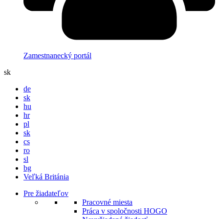
Zamestnanecký portál
sk
de
sk
hu
hr
pl
sk
cs
ro
sl
bg
Veľká Británia
Pre žiadateľov
Pracovné miesta
Práca v spoločnosti HOGO