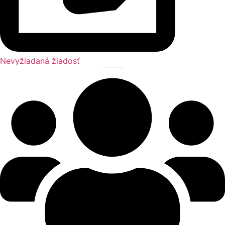
Nevyžiadaná žiadosť