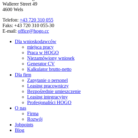
Wallerer Street 49
4600 Wels
Telefon:
+43 720 310 055
Faks: +43 720 310 055-30
E-mail:
office@hogo.cc
Dla wnioskodawców
miejsca pracy
Praca w HOGO
Niezamówiony wniosek
Generator CV
Kalkulator brutto-netto
Dla firm
Zapytanie o personel
Leasing pracowniczy
Bezpośrednie umieszczenie
Leasing integracyjny
Profesjonaliści HOGO
O nas
Firma
Rozwój
Jobpoints
Blog