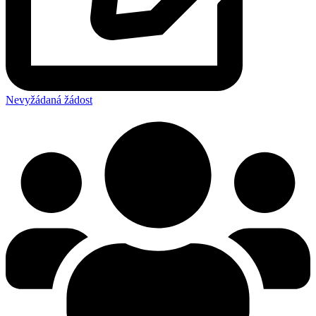
Nevyžádaná žádost