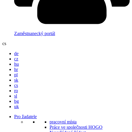
Zaměstnanecký portál
cs
de
cz
hu
hr
pl
sk
cs
ro
sl
bg
uk
Pro žadatele
pracovní místa
Práce ve společnosti HOGO