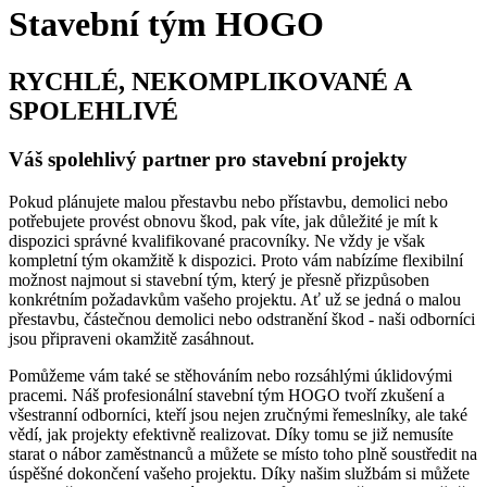
Stavební tým HOGO
RYCHLÉ, NEKOMPLIKOVANÉ A
SPOLEHLIVÉ
Váš spolehlivý partner pro stavební projekty
Pokud plánujete malou přestavbu nebo přístavbu, demolici nebo
potřebujete provést obnovu škod, pak víte, jak důležité je mít k
dispozici správné kvalifikované pracovníky. Ne vždy je však
kompletní tým okamžitě k dispozici. Proto vám nabízíme flexibilní
možnost najmout si stavební tým, který je přesně přizpůsoben
konkrétním požadavkům vašeho projektu. Ať už se jedná o malou
přestavbu, částečnou demolici nebo odstranění škod - naši odborníci
jsou připraveni okamžitě zasáhnout.
Pomůžeme vám také se stěhováním nebo rozsáhlými úklidovými
pracemi. Náš profesionální stavební tým HOGO tvoří zkušení a
všestranní odborníci, kteří jsou nejen zručnými řemeslníky, ale také
vědí, jak projekty efektivně realizovat. Díky tomu se již nemusíte
starat o nábor zaměstnanců a můžete se místo toho plně soustředit na
úspěšné dokončení vašeho projektu. Díky našim službám si můžete