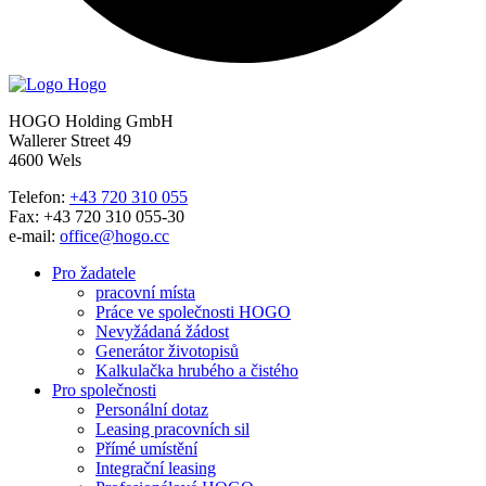
HOGO Holding GmbH
Wallerer Street 49
4600 Wels
Telefon:
+43 720 310 055
Fax: +43 720 310 055-30
e-mail:
office@hogo.cc
Pro žadatele
pracovní místa
Práce ve společnosti HOGO
Nevyžádaná žádost
Generátor životopisů
Kalkulačka hrubého a čistého
Pro společnosti
Personální dotaz
Leasing pracovních sil
Přímé umístění
Integrační leasing