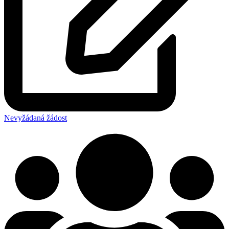
Nevyžádaná žádost