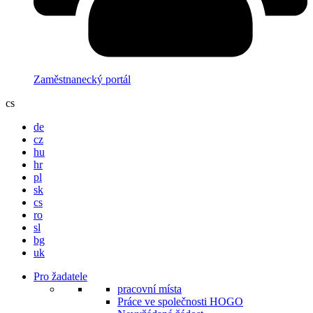
Zaměstnanecký portál
cs
de
cz
hu
hr
pl
sk
cs
ro
sl
bg
uk
Pro žadatele
pracovní místa
Práce ve společnosti HOGO