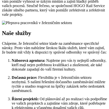
vám pomůže vyhnout se úzkým místům a zajistí hladký průběh
vašich procesů. Stručně řečeno, se společností HOGO Rail Service
získáte silného partnera, který vám pomůže zefektivnit a zefektivnit
vaše projekty.
Naše služby
Chápeme, že železniční sektor klade na zaměstnance specifické
nároky. Proto vám nabízíme širokou škálu služeb, které vám zajistí,
že budete mít vždy k dispozici ty správné odborníky ve správný čas:
Náborová agentura:
Najdeme pro vás ty nejlepší odborníky,
kteří mají nejen potřebnou kvalifikaci a zkušenosti, ale také
dokonale zapadají do vaší firemní kultury.
Dočasná práce:
Flexibilita je v železničním sektoru
nezbytná. S našimi řešeními dočasného zaměstnávání můžete
rychle a snadno reagovat na špičky zakázek nebo nedostatek
zaměstnanců.
Řízení projektů:
Od plánování až po realizaci vás podpoříme
ve vašich projektech a zajistíme vám zdroje, které potřebujete
k efektivnímu a včasnému dosažení vašich cílů.