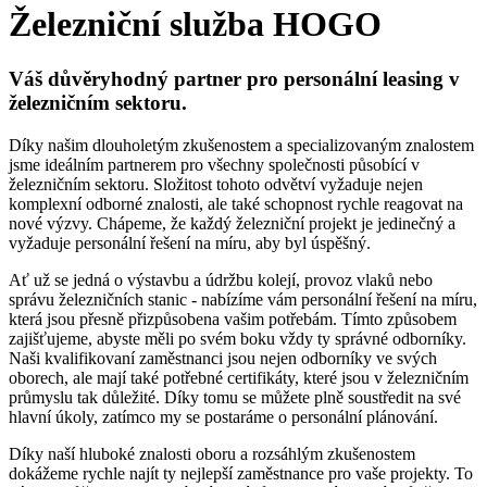
Železniční služba HOGO
Váš důvěryhodný partner pro personální leasing v
železničním sektoru.
Díky našim dlouholetým zkušenostem a specializovaným znalostem
jsme ideálním partnerem pro všechny společnosti působící v
železničním sektoru. Složitost tohoto odvětví vyžaduje nejen
komplexní odborné znalosti, ale také schopnost rychle reagovat na
nové výzvy. Chápeme, že každý železniční projekt je jedinečný a
vyžaduje personální řešení na míru, aby byl úspěšný.
Ať už se jedná o výstavbu a údržbu kolejí, provoz vlaků nebo
správu železničních stanic - nabízíme vám personální řešení na míru,
která jsou přesně přizpůsobena vašim potřebám. Tímto způsobem
zajišťujeme, abyste měli po svém boku vždy ty správné odborníky.
Naši kvalifikovaní zaměstnanci jsou nejen odborníky ve svých
oborech, ale mají také potřebné certifikáty, které jsou v železničním
průmyslu tak důležité. Díky tomu se můžete plně soustředit na své
hlavní úkoly, zatímco my se postaráme o personální plánování.
Díky naší hluboké znalosti oboru a rozsáhlým zkušenostem
dokážeme rychle najít ty nejlepší zaměstnance pro vaše projekty. To