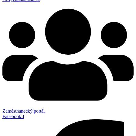
Zaměstnanecký portál
Facebook-f