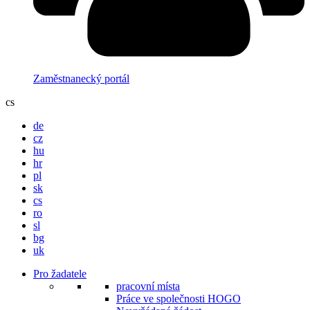
Zaměstnanecký portál
cs
de
cz
hu
hr
pl
sk
cs
ro
sl
bg
uk
Pro žadatele
pracovní místa
Práce ve společnosti HOGO