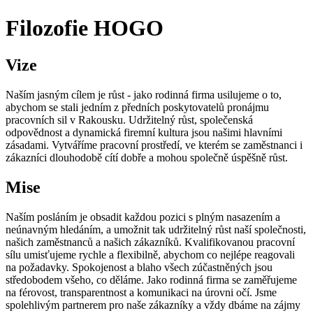
Filozofie HOGO
Vize
Naším jasným cílem je růst - jako rodinná firma usilujeme o to,
abychom se stali jedním z předních poskytovatelů pronájmu
pracovních sil v Rakousku. Udržitelný růst, společenská
odpovědnost a dynamická firemní kultura jsou našimi hlavními
zásadami. Vytváříme pracovní prostředí, ve kterém se zaměstnanci i
zákazníci dlouhodobě cítí dobře a mohou společně úspěšně růst.
Mise
Naším posláním je obsadit každou pozici s plným nasazením a
neúnavným hledáním, a umožnit tak udržitelný růst naší společnosti,
našich zaměstnanců a našich zákazníků. Kvalifikovanou pracovní
sílu umisťujeme rychle a flexibilně, abychom co nejlépe reagovali
na požadavky. Spokojenost a blaho všech zúčastněných jsou
středobodem všeho, co děláme. Jako rodinná firma se zaměřujeme
na férovost, transparentnost a komunikaci na úrovni očí. Jsme
spolehlivým partnerem pro naše zákazníky a vždy dbáme na zájmy