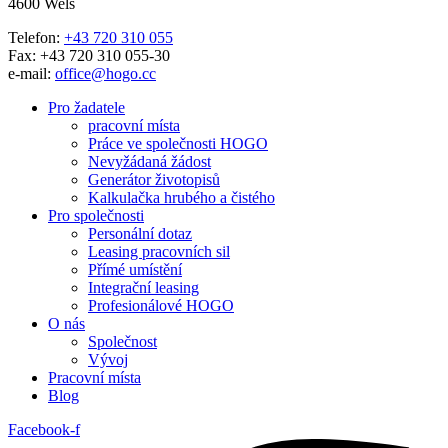
4600 Wels
Telefon:
+43 720 310 055
Fax: +43 720 310 055-30
e-mail:
office@hogo.cc
Pro žadatele
pracovní místa
Práce ve společnosti HOGO
Nevyžádaná žádost
Generátor životopisů
Kalkulačka hrubého a čistého
Pro společnosti
Personální dotaz
Leasing pracovních sil
Přímé umístění
Integrační leasing
Profesionálové HOGO
O nás
Společnost
Vývoj
Pracovní místa
Blog
Facebook-f