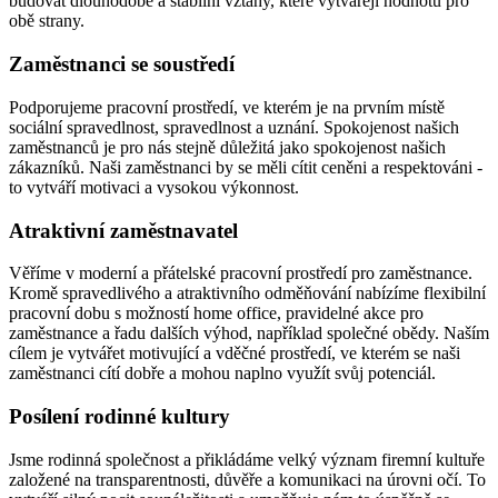
budovat dlouhodobé a stabilní vztahy, které vytvářejí hodnotu pro
obě strany.
Zaměstnanci se soustředí
Podporujeme pracovní prostředí, ve kterém je na prvním místě
sociální spravedlnost, spravedlnost a uznání. Spokojenost našich
zaměstnanců je pro nás stejně důležitá jako spokojenost našich
zákazníků. Naši zaměstnanci by se měli cítit ceněni a respektováni -
to vytváří motivaci a vysokou výkonnost.
Atraktivní zaměstnavatel
Věříme v moderní a přátelské pracovní prostředí pro zaměstnance.
Kromě spravedlivého a atraktivního odměňování nabízíme flexibilní
pracovní dobu s možností home office, pravidelné akce pro
zaměstnance a řadu dalších výhod, například společné obědy. Naším
cílem je vytvářet motivující a vděčné prostředí, ve kterém se naši
zaměstnanci cítí dobře a mohou naplno využít svůj potenciál.
Posílení rodinné kultury
Jsme rodinná společnost a přikládáme velký význam firemní kultuře
založené na transparentnosti, důvěře a komunikaci na úrovni očí. To