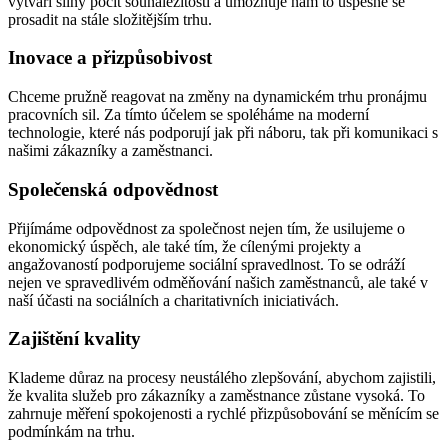
vytváří silný pocit sounáležitosti a umožňuje nám to úspěšně se
prosadit na stále složitějším trhu.
Inovace a přizpůsobivost
Chceme pružně reagovat na změny na dynamickém trhu pronájmu
pracovních sil. Za tímto účelem se spoléháme na moderní
technologie, které nás podporují jak při náboru, tak při komunikaci s
našimi zákazníky a zaměstnanci.
Společenská odpovědnost
Přijímáme odpovědnost za společnost nejen tím, že usilujeme o
ekonomický úspěch, ale také tím, že cílenými projekty a
angažovaností podporujeme sociální spravedlnost. To se odráží
nejen ve spravedlivém odměňování našich zaměstnanců, ale také v
naší účasti na sociálních a charitativních iniciativách.
Zajištění kvality
Klademe důraz na procesy neustálého zlepšování, abychom zajistili,
že kvalita služeb pro zákazníky a zaměstnance zůstane vysoká. To
zahrnuje měření spokojenosti a rychlé přizpůsobování se měnícím se
podmínkám na trhu.