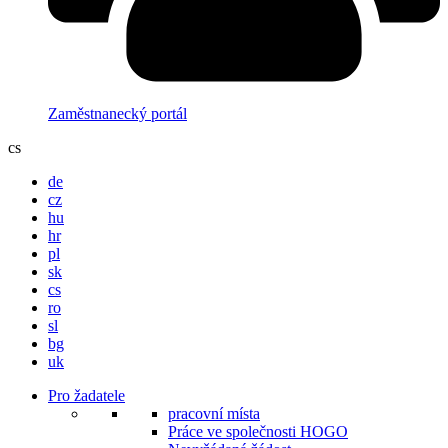
Zaměstnanecký portál
cs
de
cz
hu
hr
pl
sk
cs
ro
sl
bg
uk
Pro žadatele
pracovní místa
Práce ve společnosti HOGO