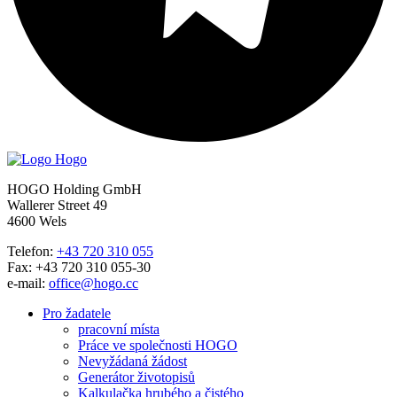
HOGO Holding GmbH
Wallerer Street 49
4600 Wels
Telefon:
+43 720 310 055
Fax: +43 720 310 055-30
e-mail:
office@hogo.cc
Pro žadatele
pracovní místa
Práce ve společnosti HOGO
Nevyžádaná žádost
Generátor životopisů
Kalkulačka hrubého a čistého