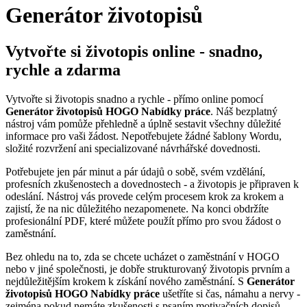
Generátor životopisů
Vytvořte si životopis online - snadno,
rychle a zdarma
Vytvořte si životopis snadno a rychle - přímo online pomocí
Generátor životopisů HOGO Nabídky práce
. Náš bezplatný
nástroj vám pomůže přehledně a úplně sestavit všechny důležité
informace pro vaši žádost. Nepotřebujete žádné šablony Wordu,
složité rozvržení ani specializované návrhářské dovednosti.
Potřebujete jen pár minut a pár údajů o sobě, svém vzdělání,
profesních zkušenostech a dovednostech - a životopis je připraven k
odeslání. Nástroj vás provede celým procesem krok za krokem a
zajistí, že na nic důležitého nezapomenete. Na konci obdržíte
profesionální PDF, které můžete použít přímo pro svou žádost o
zaměstnání.
Bez ohledu na to, zda se chcete ucházet o zaměstnání v HOGO
nebo v jiné společnosti, je dobře strukturovaný životopis prvním a
nejdůležitějším krokem k získání nového zaměstnání. S
Generátor
životopisů HOGO Nabídky práce
ušetříte si čas, námahu a nervy -
zejména pokud nemáte zkušenosti s psaním motivačních dopisů