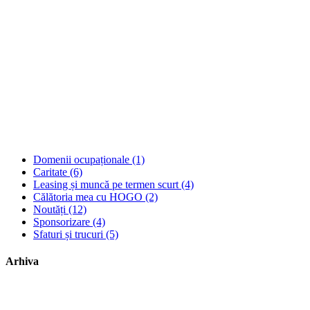
Domenii ocupaționale
(1)
Caritate
(6)
Leasing și muncă pe termen scurt
(4)
Călătoria mea cu HOGO
(2)
Noutăți
(12)
Sponsorizare
(4)
Sfaturi și trucuri
(5)
Arhiva