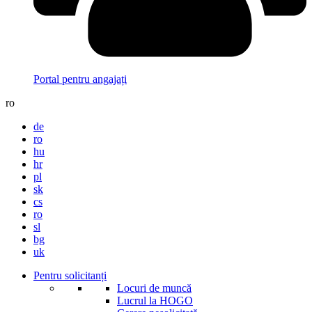
Portal pentru angajați
ro
de
ro
hu
hr
pl
sk
cs
ro
sl
bg
uk
Pentru solicitanți
Locuri de muncă
Lucrul la HOGO