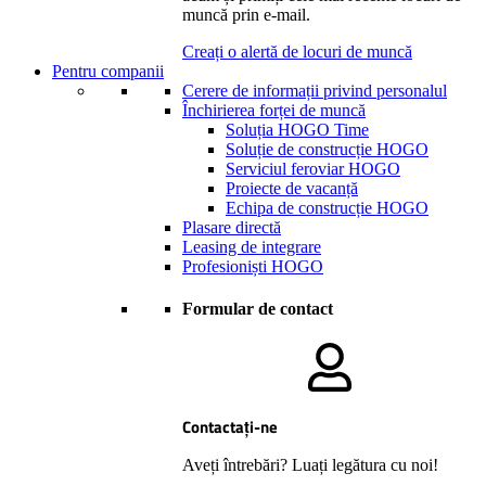
muncă prin e-mail.
Creați o alertă de locuri de muncă
Pentru companii
Cerere de informații privind personalul
Închirierea forței de muncă
Soluția HOGO Time
Soluție de construcție HOGO
Serviciul feroviar HOGO
Proiecte de vacanță
Echipa de construcție HOGO
Plasare directă
Leasing de integrare
Profesioniști HOGO
Formular de contact
Contactați-ne
Aveți întrebări? Luați legătura cu noi!