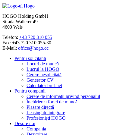
HOGO Holding GmbH
Strada Wallerer 49
4600 Wels
Telefon:
+43 720 310 055
Fax: +43 720 310 055-30
E-Mail:
office@hogo.cc
Pentru solicitanți
Locuri de muncă
Lucrul la HOGO
Cerere nesolicitată
Generator CV
Calculator brut-net
Pentru companii
Cerere de informații privind personalul
Închirierea forței de muncă
Plasare directă
Leasing de integrare
Profesioniști HOGO
Despre noi
Compania
Dezvoltare