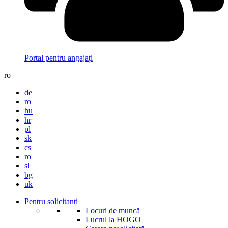
Portal pentru angajați
ro
de
ro
hu
hr
pl
sk
cs
ro
sl
bg
uk
Pentru solicitanți
Locuri de muncă
Lucrul la HOGO