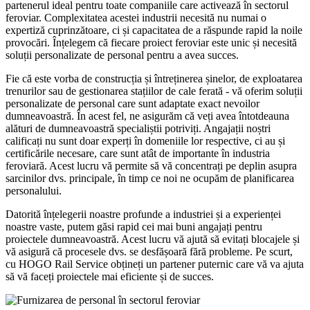
partenerul ideal pentru toate companiile care activează în sectorul
feroviar. Complexitatea acestei industrii necesită nu numai o
expertiză cuprinzătoare, ci și capacitatea de a răspunde rapid la noile
provocări. Înțelegem că fiecare proiect feroviar este unic și necesită
soluții personalizate de personal pentru a avea succes.
Fie că este vorba de construcția și întreținerea șinelor, de exploatarea
trenurilor sau de gestionarea stațiilor de cale ferată - vă oferim soluții
personalizate de personal care sunt adaptate exact nevoilor
dumneavoastră. În acest fel, ne asigurăm că veți avea întotdeauna
alături de dumneavoastră specialiștii potriviți. Angajații noștri
calificați nu sunt doar experți în domeniile lor respective, ci au și
certificările necesare, care sunt atât de importante în industria
feroviară. Acest lucru vă permite să vă concentrați pe deplin asupra
sarcinilor dvs. principale, în timp ce noi ne ocupăm de planificarea
personalului.
Datorită înțelegerii noastre profunde a industriei și a experienței
noastre vaste, putem găsi rapid cei mai buni angajați pentru
proiectele dumneavoastră. Acest lucru vă ajută să evitați blocajele și
vă asigură că procesele dvs. se desfășoară fără probleme. Pe scurt,
cu HOGO Rail Service obțineți un partener puternic care vă va ajuta
să vă faceți proiectele mai eficiente și de succes.