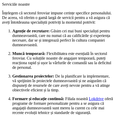
Serviciile noastre
Înțelegem că sectorul feroviar impune cerințe specifice personalului.
De aceea, vă oferim o gamă largă de servicii pentru a vă asigura că
aveți întotdeauna specialiștii potriviți la momentul potrivit:
Agenție de recrutare:
Găsim cei mai buni specialiști pentru
dumneavoastră, care nu numai că au calificările și experiența
necesare, dar se și integrează perfect în cultura companiei
dumneavoastră.
Muncă temporară:
Flexibilitatea este esențială în sectorul
feroviar. Cu soluțiile noastre de angajare temporară, puteți
reacționa rapid și ușor la vârfurile de comandă sau la deficitul
de personal.
Gestionarea proiectelor:
De la planificare la implementare,
vă sprijinim în proiectele dumneavoastră și ne asigurăm că
dispuneți de resursele de care aveți nevoie pentru a vă atinge
obiectivele eficient și la timp.
Formare și educație continuă:
Filiala noastră
Lokdrive
oferă
programe de formare personalizate pentru a se asigura că
angajații dumneavoastră sunt mereu la curent cu cele mai
recente evoluții tehnice și standarde de siguranță.