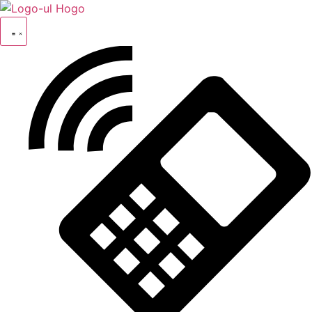
Treci
la
conținut