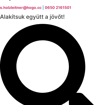
s.holzleitner@hogo.cc
|
0650 2161501
Alakítsuk együtt a jövőt!