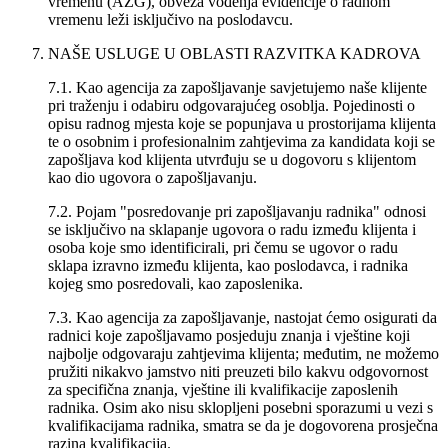
vremenu (AZG), obveza vođenja evidencije o radnom
vremenu leži isključivo na poslodavcu.
NAŠE USLUGE U OBLASTI RAZVITKA KADROVA
7.1. Kao agencija za zapošljavanje savjetujemo naše klijente
pri traženju i odabiru odgovarajućeg osoblja. Pojedinosti o
opisu radnog mjesta koje se popunjava u prostorijama klijenta
te o osobnim i profesionalnim zahtjevima za kandidata koji se
zapošljava kod klijenta utvrđuju se u dogovoru s klijentom
kao dio ugovora o zapošljavanju.
7.2. Pojam "posredovanje pri zapošljavanju radnika" odnosi
se isključivo na sklapanje ugovora o radu između klijenta i
osoba koje smo identificirali, pri čemu se ugovor o radu
sklapa izravno između klijenta, kao poslodavca, i radnika
kojeg smo posredovali, kao zaposlenika.
7.3. Kao agencija za zapošljavanje, nastojat ćemo osigurati da
radnici koje zapošljavamo posjeduju znanja i vještine koji
najbolje odgovaraju zahtjevima klijenta; međutim, ne možemo
pružiti nikakvo jamstvo niti preuzeti bilo kakvu odgovornost
za specifična znanja, vještine ili kvalifikacije zaposlenih
radnika. Osim ako nisu sklopljeni posebni sporazumi u vezi s
kvalifikacijama radnika, smatra se da je dogovorena prosječna
razina kvalifikacija.