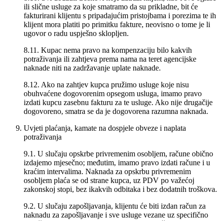
ili slične usluge za koje smatramo da su prikladne, bit će
fakturirani klijentu s pripadajućim pristojbama i porezima te ih
klijent mora platiti po primitku fakture, neovisno o tome je li
ugovor o radu uspješno sklopljen.
8.11. Kupac nema pravo na kompenzaciju bilo kakvih
potraživanja ili zahtjeva prema nama na teret agencijske
naknade niti na zadržavanje uplate naknade.
8.12. Ako na zahtjev kupca pružimo usluge koje nisu
obuhvaćene dogovorenim opsegom usluga, imamo pravo
izdati kupcu zasebnu fakturu za te usluge. Ako nije drugačije
dogovoreno, smatra se da je dogovorena razumna naknada.
Uvjeti plaćanja, kamate na dospjele obveze i naplata
potraživanja
9.1. U slučaju opskrbe privremenim osobljem, račune obično
izdajemo mjesečno; međutim, imamo pravo izdati račune i u
kraćim intervalima. Naknada za opskrbu privremenim
osobljem plaća se od strane kupca, uz PDV po važećoj
zakonskoj stopi, bez ikakvih odbitaka i bez dodatnih troškova.
9.2. U slučaju zapošljavanja, klijentu će biti izdan račun za
naknadu za zapošljavanje i sve usluge vezane uz specifično