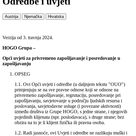
Odredbe i uvjeti
Austrija
Njemačka
Hrvatska
Verzija od 3. travnja 2024.
HOGO Grupa –
Opći uvjeti za privremeno zapošljavanje i posredovanje u
zapošljavanju
OPSEG
1.1. Ovi Opći uvjeti i odredbe (u daljnjem tekstu "OUO")
primjenjuju se na sve pravne odnose koji se odnose na
privremeno zapošljavanje, regrutaciju, posredovanje pri
zapošljavanju, savjetovanje u području ljudskih resursa i
poslovanja, savjetodavne usluge (i povezane aktivnosti)
između društva iz Grupe HOGO, s jedne strane, i njegovih
pojedinih klijenata (npr. poslodavaca), s druge strane; bez
obzira na to je li klijent fizička ili pravna osoba.
1.2. Radi jasnoće, ovi Uvjeti i odredbe ne razlikuju muški i