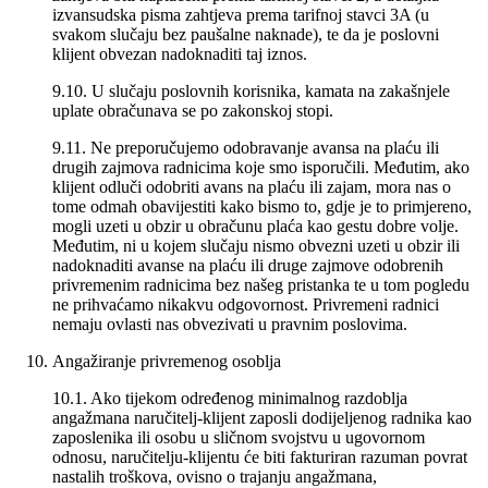
izvansudska pisma zahtjeva prema tarifnoj stavci 3A (u
svakom slučaju bez paušalne naknade), te da je poslovni
klijent obvezan nadoknaditi taj iznos.
9.10. U slučaju poslovnih korisnika, kamata na zakašnjele
uplate obračunava se po zakonskoj stopi.
9.11. Ne preporučujemo odobravanje avansa na plaću ili
drugih zajmova radnicima koje smo isporučili. Međutim, ako
klijent odluči odobriti avans na plaću ili zajam, mora nas o
tome odmah obavijestiti kako bismo to, gdje je to primjereno,
mogli uzeti u obzir u obračunu plaća kao gestu dobre volje.
Međutim, ni u kojem slučaju nismo obvezni uzeti u obzir ili
nadoknaditi avanse na plaću ili druge zajmove odobrenih
privremenim radnicima bez našeg pristanka te u tom pogledu
ne prihvaćamo nikakvu odgovornost. Privremeni radnici
nemaju ovlasti nas obvezivati u pravnim poslovima.
Angažiranje privremenog osoblja
10.1. Ako tijekom određenog minimalnog razdoblja
angažmana naručitelj-klijent zaposli dodijeljenog radnika kao
zaposlenika ili osobu u sličnom svojstvu u ugovornom
odnosu, naručitelju-klijentu će biti fakturiran razuman povrat
nastalih troškova, ovisno o trajanju angažmana,