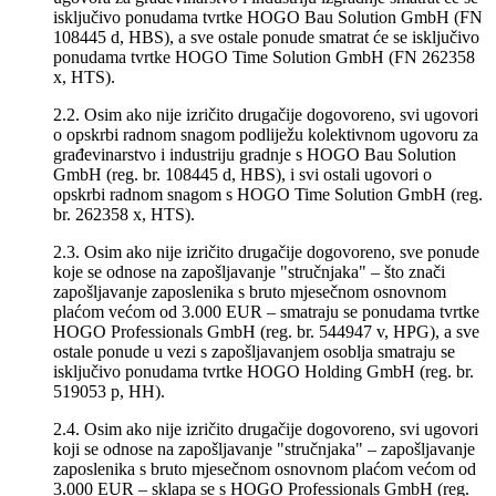
isključivo ponudama tvrtke HOGO Bau Solution GmbH (FN
108445 d, HBS), a sve ostale ponude smatrat će se isključivo
ponudama tvrtke HOGO Time Solution GmbH (FN 262358
x, HTS).
2.2. Osim ako nije izričito drugačije dogovoreno, svi ugovori
o opskrbi radnom snagom podliježu kolektivnom ugovoru za
građevinarstvo i industriju gradnje s HOGO Bau Solution
GmbH (reg. br. 108445 d, HBS), i svi ostali ugovori o
opskrbi radnom snagom s HOGO Time Solution GmbH (reg.
br. 262358 x, HTS).
2.3. Osim ako nije izričito drugačije dogovoreno, sve ponude
koje se odnose na zapošljavanje "stručnjaka" – što znači
zapošljavanje zaposlenika s bruto mjesečnom osnovnom
plaćom većom od 3.000 EUR – smatraju se ponudama tvrtke
HOGO Professionals GmbH (reg. br. 544947 v, HPG), a sve
ostale ponude u vezi s zapošljavanjem osoblja smatraju se
isključivo ponudama tvrtke HOGO Holding GmbH (reg. br.
519053 p, HH).
2.4. Osim ako nije izričito drugačije dogovoreno, svi ugovori
koji se odnose na zapošljavanje "stručnjaka" – zapošljavanje
zaposlenika s bruto mjesečnom osnovnom plaćom većom od
3.000 EUR – sklapa se s HOGO Professionals GmbH (reg.