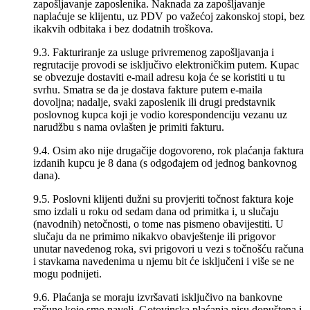
zapošljavanje zaposlenika. Naknada za zapošljavanje
naplaćuje se klijentu, uz PDV po važećoj zakonskoj stopi, bez
ikakvih odbitaka i bez dodatnih troškova.
9.3. Fakturiranje za usluge privremenog zapošljavanja i
regrutacije provodi se isključivo elektroničkim putem. Kupac
se obvezuje dostaviti e-mail adresu koja će se koristiti u tu
svrhu. Smatra se da je dostava fakture putem e-maila
dovoljna; nadalje, svaki zaposlenik ili drugi predstavnik
poslovnog kupca koji je vodio korespondenciju vezanu uz
narudžbu s nama ovlašten je primiti fakturu.
9.4. Osim ako nije drugačije dogovoreno, rok plaćanja faktura
izdanih kupcu je 8 dana (s odgođajem od jednog bankovnog
dana).
9.5. Poslovni klijenti dužni su provjeriti točnost faktura koje
smo izdali u roku od sedam dana od primitka i, u slučaju
(navodnih) netočnosti, o tome nas pismeno obavijestiti. U
slučaju da ne primimo nikakvo obavještenje ili prigovor
unutar navedenog roka, svi prigovori u vezi s točnošću računa
i stavkama navedenima u njemu bit će isključeni i više se ne
mogu podnijeti.
9.6. Plaćanja se moraju izvršavati isključivo na bankovne
račune koje smo naveli. Gotovinska plaćanja nisu dopuštena i