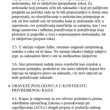
nedostataka, bit će isključena (propuštanje roka). Za
nedostatke koji postanu očiti tek naknadno i koji pri pažljivom
pregledu na početku rada ne bi bili prepoznatljivi (i doista nisu
prepoznati), na obavještavanje o nedostacima primjenjuje se
rok od šest radnih sati od trenutka kada je nedostatak očit; u
suprotnom, sve potraživanja naručitelja za zamjenu, kao i sva
druga jamstvena i odštetna potraživanja te potraživanja koja
proizlaze iz pogreške u vezi s nepostojanjem nedostataka, bit
će isključena (propust roka).
3.5. U slučaju valjane žalbe, moramo osigurati zamjenskog
radnika u roku od tri dana. Ne nastaju nikakvi daljnji zahtjevi
(npr. za naknadom štete) i oni su međusobno isključeni.
3.6. Ako privremeni radnik mora svjedočiti kao svjedok u
pravnom postupku, poslodavac mu mora odobriti dopust bez
utjecaja na njegovo pravo na naknadu, i to neće utjecati na
naše potraživanje naknade.
OBAVEZE POSLODAVCA U KONTEKSTU
PRIVREMENOG RADA
4.1. Kupac je odgovoran za sve obveze poslodavca prema
odredbama njemačkog Zakona o posredovanju pri
zapošljavanju (AÜG) i drugih propisa iz područja radnog