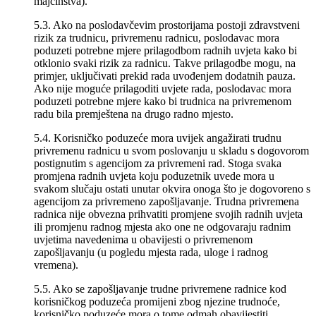
majčinstva).
5.3. Ako na poslodavčevim prostorijama postoji zdravstveni
rizik za trudnicu, privremenu radnicu, poslodavac mora
poduzeti potrebne mjere prilagodbom radnih uvjeta kako bi
otklonio svaki rizik za radnicu. Takve prilagodbe mogu, na
primjer, uključivati prekid rada uvođenjem dodatnih pauza.
Ako nije moguće prilagoditi uvjete rada, poslodavac mora
poduzeti potrebne mjere kako bi trudnica na privremenom
radu bila premještena na drugo radno mjesto.
5.4. Korisničko poduzeće mora uvijek angažirati trudnu
privremenu radnicu u svom poslovanju u skladu s dogovorom
postignutim s agencijom za privremeni rad. Stoga svaka
promjena radnih uvjeta koju poduzetnik uvede mora u
svakom slučaju ostati unutar okvira onoga što je dogovoreno s
agencijom za privremeno zapošljavanje. Trudna privremena
radnica nije obvezna prihvatiti promjene svojih radnih uvjeta
ili promjenu radnog mjesta ako one ne odgovaraju radnim
uvjetima navedenima u obavijesti o privremenom
zapošljavanju (u pogledu mjesta rada, uloge i radnog
vremena).
5.5. Ako se zapošljavanje trudne privremene radnice kod
korisničkog poduzeća promijeni zbog njezine trudnoće,
korisničko poduzeće mora o tome odmah obavijestiti