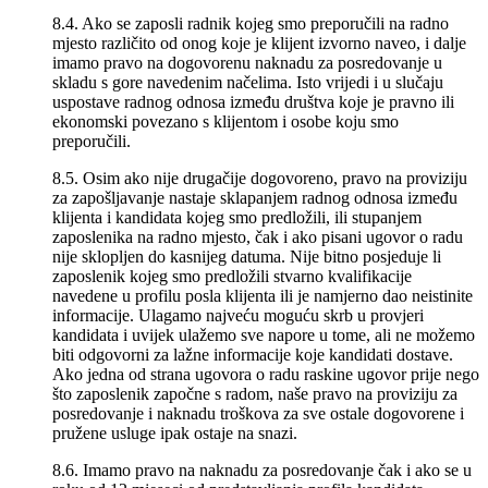
8.4. Ako se zaposli radnik kojeg smo preporučili na radno
mjesto različito od onog koje je klijent izvorno naveo, i dalje
imamo pravo na dogovorenu naknadu za posredovanje u
skladu s gore navedenim načelima. Isto vrijedi i u slučaju
uspostave radnog odnosa između društva koje je pravno ili
ekonomski povezano s klijentom i osobe koju smo
preporučili.
8.5. Osim ako nije drugačije dogovoreno, pravo na proviziju
za zapošljavanje nastaje sklapanjem radnog odnosa između
klijenta i kandidata kojeg smo predložili, ili stupanjem
zaposlenika na radno mjesto, čak i ako pisani ugovor o radu
nije sklopljen do kasnijeg datuma. Nije bitno posjeduje li
zaposlenik kojeg smo predložili stvarno kvalifikacije
navedene u profilu posla klijenta ili je namjerno dao neistinite
informacije. Ulagamo najveću moguću skrb u provjeri
kandidata i uvijek ulažemo sve napore u tome, ali ne možemo
biti odgovorni za lažne informacije koje kandidati dostave.
Ako jedna od strana ugovora o radu raskine ugovor prije nego
što zaposlenik započne s radom, naše pravo na proviziju za
posredovanje i naknadu troškova za sve ostale dogovorene i
pružene usluge ipak ostaje na snazi.
8.6. Imamo pravo na naknadu za posredovanje čak i ako se u