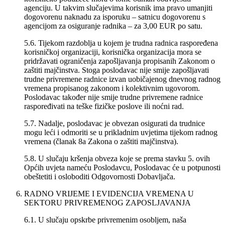
agenciju. U takvim slučajevima korisnik ima pravo umanjiti
dogovorenu naknadu za isporuku – satnicu dogovorenu s
agencijom za osiguranje radnika – za 3,00 EUR po satu.
5.6. Tijekom razdoblja u kojem je trudna radnica raspoređena
korisničkoj organizaciji, korisnička organizacija mora se
pridržavati ograničenja zapošljavanja propisanih Zakonom o
zaštiti majčinstva. Stoga poslodavac nije smije zapošljavati
trudne privremene radnice izvan uobičajenog dnevnog radnog
vremena propisanog zakonom i kolektivnim ugovorom.
Poslodavac također nije smije trudne privremene radnice
raspoređivati na teške fizičke poslove ili noćni rad.
5.7. Nadalje, poslodavac je obvezan osigurati da trudnice
mogu leći i odmoriti se u prikladnim uvjetima tijekom radnog
vremena (članak 8a Zakona o zaštiti majčinstva).
5.8. U slučaju kršenja obveza koje se prema stavku 5. ovih
Općih uvjeta nameću Poslodavcu, Poslodavac će u potpunosti
obeštetiti i osloboditi Odgovornosti Dobavljača.
RADNO VRIJEME I EVIDENCIJA VREMENA U
SEKTORU PRIVREMENOG ZAPOSLJAVANJA
6.1. U slučaju opskrbe privremenim osobljem, naša