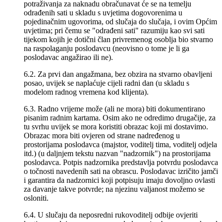
potraživanja za naknadu obračunavat će se na temelju
odrađenih sati u skladu s uvjetima dogovorenima u
pojedinačnim ugovorima, od slučaja do slučaja, i ovim Općim
uvjetima; pri čemu se "odrađeni sati" razumiju kao svi sati
tijekom kojih je dotični član privremenog osoblja bio stvarno
na raspolaganju poslodavcu (neovisno o tome je li ga
poslodavac angažirao ili ne).
6.2. Za prvi dan angažmana, bez obzira na stvarno obavljeni
posao, uvijek se naplaćuje cijeli radni dan (u skladu s
modelom radnog vremena kod klijenta).
6.3. Radno vrijeme može (ali ne mora) biti dokumentirano
pisanim radnim kartama. Osim ako ne odredimo drugačije, za
tu svrhu uvijek se mora koristiti obrazac koji mi dostavimo.
Obrazac mora biti ovjeren od strane nadređenog u
prostorijama poslodavca (majstor, voditelj tima, voditelj odjela
itd.) (u daljnjem tekstu nazvan "nadzornik") na prostorijama
poslodavca. Potpis nadzornika predstavlja potvrdu poslodavca
o točnosti navedenih sati na obrascu. Poslodavac izričito jamči
i garantira da nadzornici koji potpisuju imaju dovoljno ovlasti
za davanje takve potvrde; na njezinu valjanost možemo se
osloniti.
6.4. U slučaju da neposredni rukovoditelj odbije ovjeriti