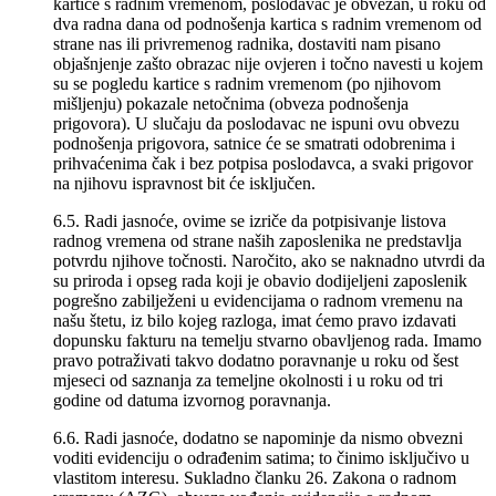
kartice s radnim vremenom, poslodavac je obvezan, u roku od
dva radna dana od podnošenja kartica s radnim vremenom od
strane nas ili privremenog radnika, dostaviti nam pisano
objašnjenje zašto obrazac nije ovjeren i točno navesti u kojem
su se pogledu kartice s radnim vremenom (po njihovom
mišljenju) pokazale netočnima (obveza podnošenja
prigovora). U slučaju da poslodavac ne ispuni ovu obvezu
podnošenja prigovora, satnice će se smatrati odobrenima i
prihvaćenima čak i bez potpisa poslodavca, a svaki prigovor
na njihovu ispravnost bit će isključen.
6.5. Radi jasnoće, ovime se izriče da potpisivanje listova
radnog vremena od strane naših zaposlenika ne predstavlja
potvrdu njihove točnosti. Naročito, ako se naknadno utvrdi da
su priroda i opseg rada koji je obavio dodijeljeni zaposlenik
pogrešno zabilježeni u evidencijama o radnom vremenu na
našu štetu, iz bilo kojeg razloga, imat ćemo pravo izdavati
dopunsku fakturu na temelju stvarno obavljenog rada. Imamo
pravo potraživati takvo dodatno poravnanje u roku od šest
mjeseci od saznanja za temeljne okolnosti i u roku od tri
godine od datuma izvornog poravnanja.
6.6. Radi jasnoće, dodatno se napominje da nismo obvezni
voditi evidenciju o odrađenim satima; to činimo isključivo u
vlastitom interesu. Sukladno članku 26. Zakona o radnom