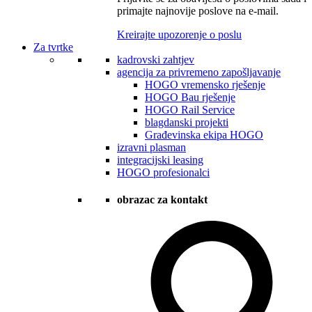
primajte najnovije poslove na e-mail.
Kreirajte upozorenje o poslu
Za tvrtke
kadrovski zahtjev
agencija za privremeno zapošljavanje
HOGO vremensko rješenje
HOGO Bau rješenje
HOGO Rail Service
blagdanski projekti
Građevinska ekipa HOGO
izravni plasman
integracijski leasing
HOGO profesionalci
obrazac za kontakt