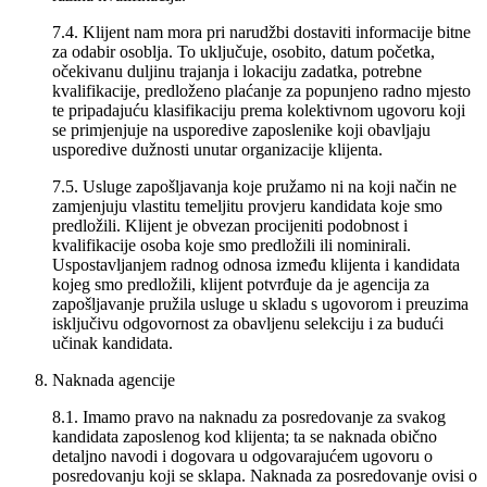
7.4. Klijent nam mora pri narudžbi dostaviti informacije bitne
za odabir osoblja. To uključuje, osobito, datum početka,
očekivanu duljinu trajanja i lokaciju zadatka, potrebne
kvalifikacije, predloženo plaćanje za popunjeno radno mjesto
te pripadajuću klasifikaciju prema kolektivnom ugovoru koji
se primjenjuje na usporedive zaposlenike koji obavljaju
usporedive dužnosti unutar organizacije klijenta.
7.5. Usluge zapošljavanja koje pružamo ni na koji način ne
zamjenjuju vlastitu temeljitu provjeru kandidata koje smo
predložili. Klijent je obvezan procijeniti podobnost i
kvalifikacije osoba koje smo predložili ili nominirali.
Uspostavljanjem radnog odnosa između klijenta i kandidata
kojeg smo predložili, klijent potvrđuje da je agencija za
zapošljavanje pružila usluge u skladu s ugovorom i preuzima
isključivu odgovornost za obavljenu selekciju i za budući
učinak kandidata.
Naknada agencije
8.1. Imamo pravo na naknadu za posredovanje za svakog
kandidata zaposlenog kod klijenta; ta se naknada obično
detaljno navodi i dogovara u odgovarajućem ugovoru o
posredovanju koji se sklapa. Naknada za posredovanje ovisi o