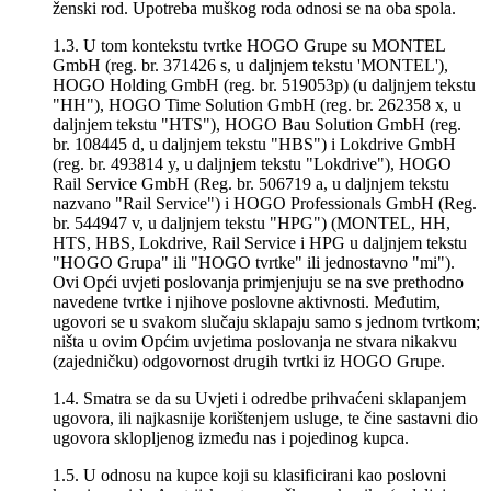
ženski rod. Upotreba muškog roda odnosi se na oba spola.
1.3. U tom kontekstu tvrtke HOGO Grupe su MONTEL
GmbH (reg. br. 371426 s, u daljnjem tekstu 'MONTEL'),
HOGO Holding GmbH (reg. br. 519053p) (u daljnjem tekstu
"HH"), HOGO Time Solution GmbH (reg. br. 262358 x, u
daljnjem tekstu "HTS"), HOGO Bau Solution GmbH (reg.
br. 108445 d, u daljnjem tekstu "HBS") i Lokdrive GmbH
(reg. br. 493814 y, u daljnjem tekstu "Lokdrive"), HOGO
Rail Service GmbH (Reg. br. 506719 a, u daljnjem tekstu
nazvano "Rail Service") i HOGO Professionals GmbH (Reg.
br. 544947 v, u daljnjem tekstu "HPG") (MONTEL, HH,
HTS, HBS, Lokdrive, Rail Service i HPG u daljnjem tekstu
"HOGO Grupa" ili "HOGO tvrtke" ili jednostavno "mi").
Ovi Opći uvjeti poslovanja primjenjuju se na sve prethodno
navedene tvrtke i njihove poslovne aktivnosti. Međutim,
ugovori se u svakom slučaju sklapaju samo s jednom tvrtkom;
ništa u ovim Općim uvjetima poslovanja ne stvara nikakvu
(zajedničku) odgovornost drugih tvrtki iz HOGO Grupe.
1.4. Smatra se da su Uvjeti i odredbe prihvaćeni sklapanjem
ugovora, ili najkasnije korištenjem usluge, te čine sastavni dio
ugovora sklopljenog između nas i pojedinog kupca.
1.5. U odnosu na kupce koji su klasificirani kao poslovni