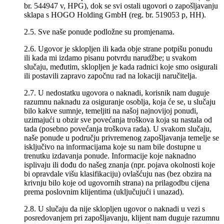
br. 544947 v, HPG), dok se svi ostali ugovori o zapošljavanju
sklapa s HOGO Holding GmbH (reg. br. 519053 p, HH).
2.5. Sve naše ponude podložne su promjenama.
2.6. Ugovor je sklopljen ili kada obje strane potpišu ponudu
ili kada mi izdamo pisanu potvrdu narudžbe; u svakom
slučaju, međutim, sklopljen je kada radnici koje smo osigurali
ili postavili zapravo započnu rad na lokaciji naručitelja.
2.7. U nedostatku ugovora o naknadi, korisnik nam duguje
razumnu naknadu za osiguranje osoblja, koja će se, u slučaju
bilo kakve sumnje, temeljiti na našoj najnovijoj ponudi,
uzimajući u obzir sve povećanja troškova koja su nastala od
tada (posebno povećanja troškova rada). U svakom slučaju,
naše ponude u području privremenog zapošljavanja temelje se
isključivo na informacijama koje su nam bile dostupne u
trenutku izdavanja ponude. Informacije koje naknadno
isplivaju ili dođu do našeg znanja (npr. pojava okolnosti koje
bi opravdale višu klasifikaciju) ovlašćuju nas (bez obzira na
krivnju bilo koje od ugovornih strana) na prilagodbu cijena
prema poslovnim klijentima (uključujući i unazad).
2.8. U slučaju da nije sklopljen ugovor o naknadi u vezi s
posredovanjem pri zapošljavanju, klijent nam duguje razumnu