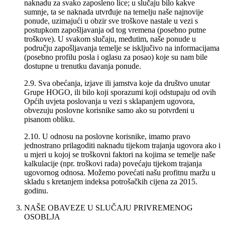
naknadu za svako zaposleno lice; u slučaju bilo kakve
sumnje, ta se naknada utvrđuje na temelju naše najnovije
ponude, uzimajući u obzir sve troškove nastale u vezi s
postupkom zapošljavanja od tog vremena (posebno putne
troškove). U svakom slučaju, međutim, naše ponude u
području zapošljavanja temelje se isključivo na informacijama
(posebno profilu posla i oglasu za posao) koje su nam bile
dostupne u trenutku davanja ponude.
2.9. Sva obećanja, izjave ili jamstva koje da društvo unutar
Grupe HOGO, ili bilo koji sporazumi koji odstupaju od ovih
Općih uvjeta poslovanja u vezi s sklapanjem ugovora,
obvezuju poslovne korisnike samo ako su potvrđeni u
pisanom obliku.
2.10. U odnosu na poslovne korisnike, imamo pravo
jednostrano prilagoditi naknadu tijekom trajanja ugovora ako i
u mjeri u kojoj se troškovni faktori na kojima se temelje naše
kalkulacije (npr. troškovi rada) povećaju tijekom trajanja
ugovornog odnosa. Možemo povećati našu profitnu maržu u
skladu s kretanjem indeksa potrošačkih cijena za 2015.
godinu.
NAŠE OBAVEZE U SLUČAJU PRIVREMENOG
OSOBLJA