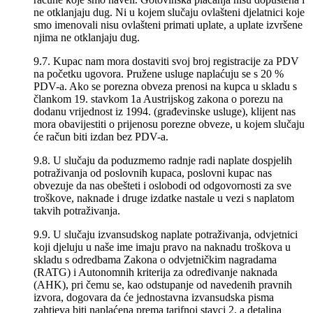
ne otklanjaju dug. Ni u kojem slučaju ovlašteni djelatnici koje
smo imenovali nisu ovlašteni primati uplate, a uplate izvršene
njima ne otklanjaju dug.
9.7. Kupac nam mora dostaviti svoj broj registracije za PDV
na početku ugovora. Pružene usluge naplaćuju se s 20 %
PDV-a. Ako se porezna obveza prenosi na kupca u skladu s
člankom 19. stavkom 1a Austrijskog zakona o porezu na
dodanu vrijednost iz 1994. (građevinske usluge), klijent nas
mora obavijestiti o prijenosu porezne obveze, u kojem slučaju
će račun biti izdan bez PDV-a.
9.8. U slučaju da poduzmemo radnje radi naplate dospjelih
potraživanja od poslovnih kupaca, poslovni kupac nas
obvezuje da nas obešteti i oslobodi od odgovornosti za sve
troškove, naknade i druge izdatke nastale u vezi s naplatom
takvih potraživanja.
9.9. U slučaju izvansudskog naplate potraživanja, odvjetnici
koji djeluju u naše ime imaju pravo na naknadu troškova u
skladu s odredbama Zakona o odvjetničkim nagradama
(RATG) i Autonomnih kriterija za određivanje naknada
(AHK), pri čemu se, kao odstupanje od navedenih pravnih
izvora, dogovara da će jednostavna izvansudska pisma
zahtjeva biti naplaćena prema tarifnoj stavci 2, a detaljna