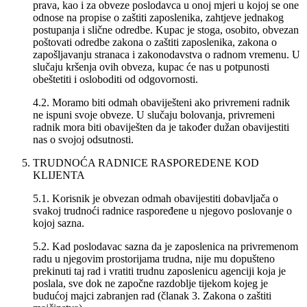
prava, kao i za obveze poslodavca u onoj mjeri u kojoj se one
odnose na propise o zaštiti zaposlenika, zahtjeve jednakog
postupanja i slične odredbe. Kupac je stoga, osobito, obvezan
poštovati odredbe zakona o zaštiti zaposlenika, zakona o
zapošljavanju stranaca i zakonodavstva o radnom vremenu. U
slučaju kršenja ovih obveza, kupac će nas u potpunosti
obeštetiti i osloboditi od odgovornosti.
4.2. Moramo biti odmah obaviješteni ako privremeni radnik
ne ispuni svoje obveze. U slučaju bolovanja, privremeni
radnik mora biti obaviješten da je također dužan obavijestiti
nas o svojoj odsutnosti.
TRUDNOĆA RADNICE RASPOREDENE KOD
KLIJENTA
5.1. Korisnik je obvezan odmah obavijestiti dobavljača o
svakoj trudnoći radnice raspoređene u njegovo poslovanje o
kojoj sazna.
5.2. Kad poslodavac sazna da je zaposlenica na privremenom
radu u njegovim prostorijama trudna, nije mu dopušteno
prekinuti taj rad i vratiti trudnu zaposlenicu agenciji koja je
poslala, sve dok ne započne razdoblje tijekom kojeg je
budućoj majci zabranjen rad (članak 3. Zakona o zaštiti