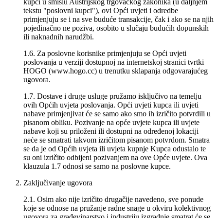
kupci u smislu Austrijskog trgovačkog zakonika (u daljnjem
tekstu "poslovni kupci"), ovi Opći uvjeti i odredbe
primjenjuju se i na sve buduće transakcije, čak i ako se na njih
pojedinačno ne poziva, osobito u slučaju budućih dopunskih
ili naknadnih narudžbi.
1.6. Za poslovne korisnike primjenjuju se Opći uvjeti
poslovanja u verziji dostupnoj na internetskoj stranici tvrtki
HOGO (www.hogo.cc) u trenutku sklapanja odgovarajućeg
ugovora.
1.7. Dostave i druge usluge pružamo isključivo na temelju
ovih Općih uvjeta poslovanja. Opći uvjeti kupca ili uvjeti
nabave primjenjivat će se samo ako smo ih izričito potvrdili u
pisanom obliku. Pozivanje na opće uvjete kupca ili uvjete
nabave koji su priloženi ili dostupni na određenoj lokaciji
neće se smatrati takvom izričitom pisanom potvrdom. Smatra
se da je od Općih uvjeta ili uvjeta kupnje Kupca odustalo te
su oni izričito odbijeni pozivanjem na ove Opće uvjete. Ova
klauzula 1.7 odnosi se samo na poslovne kupce.
Zaključivanje ugovora
2.1. Osim ako nije izričito drugačije navedeno, sve ponude
koje se odnose na pružanje radne snage u okviru kolektivnog
ugovora za građevinarstvo i industriju izgradnje smatrat će se