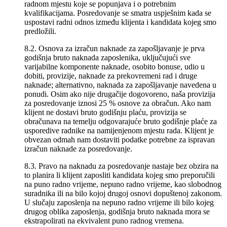
radnom mjestu koje se popunjava i o potrebnim
kvalifikacijama. Posredovanje se smatra uspješnim kada se
uspostavi radni odnos između klijenta i kandidata kojeg smo
predložili.
8.2. Osnova za izračun naknade za zapošljavanje je prva
godišnja bruto naknada zaposlenika, uključujući sve
varijabilne komponente naknade, osobito bonuse, udio u
dobiti, provizije, naknade za prekovremeni rad i druge
naknade; alternativno, naknada za zapošljavanje navedena u
ponudi. Osim ako nije drugačije dogovoreno, naša provizija
za posredovanje iznosi 25 % osnove za obračun. Ako nam
klijent ne dostavi bruto godišnju plaću, provizija se
obračunava na temelju odgovarajuće bruto godišnje plaće za
usporedive radnike na namijenjenom mjestu rada. Klijent je
obvezan odmah nam dostaviti podatke potrebne za ispravan
izračun naknade za posredovanje.
8.3. Pravo na naknadu za posredovanje nastaje bez obzira na
to planira li klijent zaposliti kandidata kojeg smo preporučili
na puno radno vrijeme, nepuno radno vrijeme, kao slobodnog
suradnika ili na bilo kojoj drugoj osnovi dopuštenoj zakonom.
U slučaju zaposlenja na nepuno radno vrijeme ili bilo kojeg
drugog oblika zaposlenja, godišnja bruto naknada mora se
ekstrapolirati na ekvivalent puno radnog vremena.