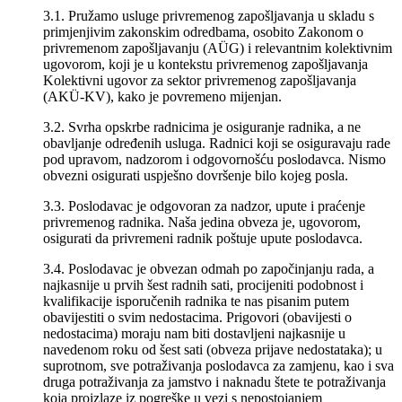
3.1. Pružamo usluge privremenog zapošljavanja u skladu s
primjenjivim zakonskim odredbama, osobito Zakonom o
privremenom zapošljavanju (AÜG) i relevantnim kolektivnim
ugovorom, koji je u kontekstu privremenog zapošljavanja
Kolektivni ugovor za sektor privremenog zapošljavanja
(AKÜ-KV), kako je povremeno mijenjan.
3.2. Svrha opskrbe radnicima je osiguranje radnika, a ne
obavljanje određenih usluga. Radnici koji se osiguravaju rade
pod upravom, nadzorom i odgovornošću poslodavca. Nismo
obvezni osigurati uspješno dovršenje bilo kojeg posla.
3.3. Poslodavac je odgovoran za nadzor, upute i praćenje
privremenog radnika. Naša jedina obveza je, ugovorom,
osigurati da privremeni radnik poštuje upute poslodavca.
3.4. Poslodavac je obvezan odmah po započinjanju rada, a
najkasnije u prvih šest radnih sati, procijeniti podobnost i
kvalifikacije isporučenih radnika te nas pisanim putem
obavijestiti o svim nedostacima. Prigovori (obavijesti o
nedostacima) moraju nam biti dostavljeni najkasnije u
navedenom roku od šest sati (obveza prijave nedostataka); u
suprotnom, sve potraživanja poslodavca za zamjenu, kao i sva
druga potraživanja za jamstvo i naknadu štete te potraživanja
koja proizlaze iz pogreške u vezi s nepostojanjem