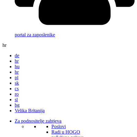
portal za zaposlenike
hr
de
hr
hu
hr
pl
sk
cs
ro
sl
bg
Velika Britanija
Za podnositelje zahtjeva
Poslovi
Radi u HOGO