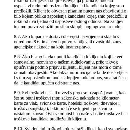
roku od 12 mjeseci od predstavljanja profila kandidata
uspostavi radni odnos između klijenta i kandidata kojeg smo
predložili. Klijent je obvezan pisanim putem nas obavijestiti o
bilo kojem obliku zaposlenja kandidata kojeg smo predložili u
roku od dva tjedna od uspostave radnog odnosa. Na zahtjev
imamo pravo zatražiti presliku sklopljenog ugovora o radu.
8.7. Ako kupac ne dostavi obavijest na vrijeme u skladu s
odredbom 8.6, imat ćemo pravo zahtijevati dvostruki iznos
agencijske naknade na koju imamo pravo.
8.8. Ako bismo ikada uputili kandidata k klijentu koji je već
samostalno, neovisno o našem sudjelovanju, prije takvog
upućivanja podnio prijavu klijentu, klijent nas mora o tome
odmah obavijestiti. Ako takva informacija ne bude dostavljena
i s tim zaposlenikom bude sklopljen radni odnos, smatrat će se
da je kandidat upućen od strane nas.
8.9. Svi troškovi nastali u vezi s procesom zapošljavanja, kao
što su putni troškovi (npr. zakonska naknada za kilometar,
karte za vlak, avionske karte, hotelski troškovi, dnevnice i
troškovi smještaja), fakturirat će se klijentu po stvarno
nastalom iznosu. Ovo se odnosi i na naše vlastite troškove i na
troškove kandidata predloženih klijentu.
8.10. Svi dodatni troškovi koje zatraži klijent, kao i sve oglase