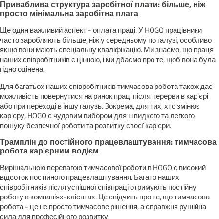
Приваблива структура заробітної плати: більше, ніж
просто мінімальна заробітна плата
Ще один важливий аспект - оплата праці. У HOGO працівники
часто заробляють більше, ніж у середньому по галузі, особливо
якщо вони мають спеціальну кваліфікацію. Ми знаємо, що праця
наших співробітників є цінною, і ми дбаємо про те, щоб вона була
гідно оцінена.
Для багатьох наших співробітників тимчасова робота також дає
можливість повернутися на ринок праці після перерви в кар'єрі
або при переході в іншу галузь. Зокрема, для тих, хто змінює
кар'єру, HOGO є чудовим вибором для швидкого та легкого
пошуку безпечної роботи та розвитку своєї кар'єри.
Трамплін до постійного працевлаштування: тимчасова
робота кар'єрним водієм
Вирішальною перевагою тимчасової роботи в HOGO є високий
відсоток постійного працевлаштування. Багато наших
співробітників після успішної співпраці отримують постійну
роботу в компаніях-клієнтах. Це свідчить про те, що тимчасова
робота - це не просто тимчасове рішення, а справжня рушійна
сила для професійного розвитку.