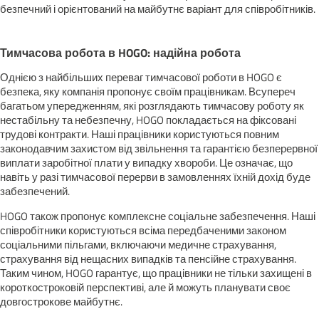
безпечний і орієнтований на майбутнє варіант для співробітників.
Тимчасова робота в HOGO: надійна робота
Однією з найбільших переваг тимчасової роботи в HOGO є
безпека, яку компанія пропонує своїм працівникам. Всупереч
багатьом упередженням, які розглядають тимчасову роботу як
нестабільну та небезпечну, HOGO покладається на фіксовані
трудові контракти. Наші працівники користуються повним
законодавчим захистом від звільнення та гарантією безперервної
виплати заробітної плати у випадку хвороби. Це означає, що
навіть у разі тимчасової перерви в замовленнях їхній дохід буде
забезпечений.
HOGO також пропонує комплексне соціальне забезпечення. Наші
співробітники користуються всіма передбаченими законом
соціальними пільгами, включаючи медичне страхування,
страхування від нещасних випадків та пенсійне страхування.
Таким чином, HOGO гарантує, що працівники не тільки захищені в
короткостроковій перспективі, але й можуть планувати своє
довгострокове майбутнє.