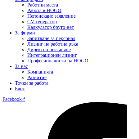
Работни места
Работа в HOGO
Непоискано заявление
CV генератор
Калкулатор бруто-нет
За фирми
Запитване за персонал
Лизинг на работна ръка
Директно поставяне
Интеграционен лизинг
Професионалисти на HOGO
За нас
Компанията
Развитие
Точки за работа
Блог
Facebook-f