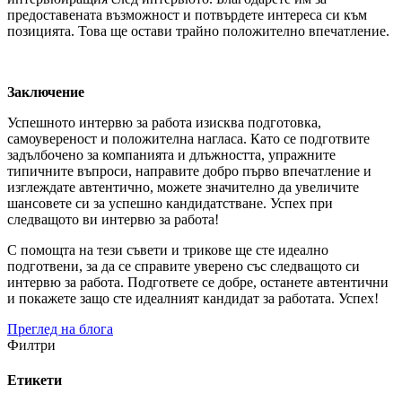
предоставената възможност и потвърдете интереса си към
позицията. Това ще остави трайно положително впечатление.
Заключение
Успешното интервю за работа изисква подготовка,
самоувереност и положителна нагласа. Като се подготвите
задълбочено за компанията и длъжността, упражните
типичните въпроси, направите добро първо впечатление и
изглеждате автентично, можете значително да увеличите
шансовете си за успешно кандидатстване. Успех при
следващото ви интервю за работа!
С помощта на тези съвети и трикове ще сте идеално
подготвени, за да се справите уверено със следващото си
интервю за работа. Подгответе се добре, останете автентични
и покажете защо сте идеалният кандидат за работата. Успех!
Преглед на блога
Филтри
Етикети