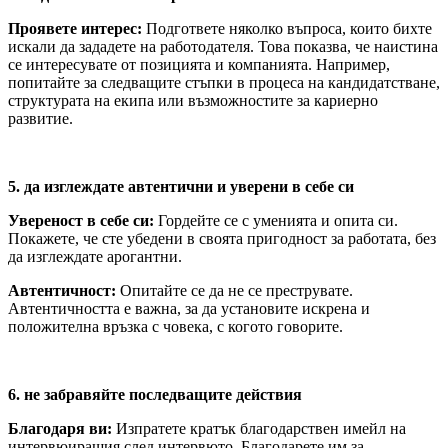
Проявете интерес:
Подгответе няколко въпроса, които бихте
искали да зададете на работодателя. Това показва, че наистина
се интересувате от позицията и компанията. Например,
попитайте за следващите стъпки в процеса на кандидатстване,
структурата на екипа или възможностите за кариерно
развитие.
5. да изглеждате автентични и уверени в себе си
Увереност в себе си:
Гордейте се с уменията и опита си.
Покажете, че сте убедени в своята пригодност за работата, без
да изглеждате арогантни.
Автентичност:
Опитайте се да не се преструвате.
Автентичността е важна, за да установите искрена и
положителна връзка с човека, с когото говорите.
6. не забравяйте последващите действия
Благодаря ви:
Изпратете кратък благодарствен имейл на
интервюиращия след интервюто. Благодарете им за