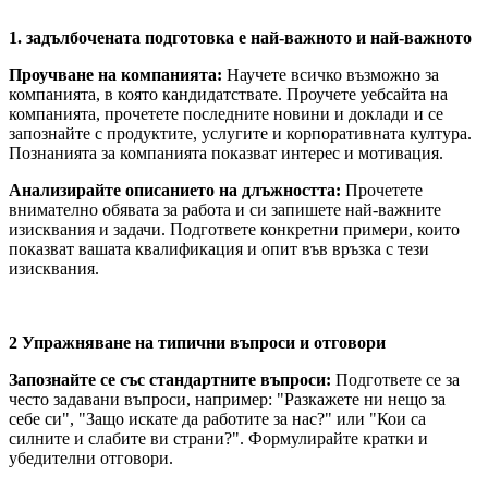
1. задълбочената подготовка е най-важното и най-важното
Проучване на компанията:
Научете всичко възможно за
компанията, в която кандидатствате. Проучете уебсайта на
компанията, прочетете последните новини и доклади и се
запознайте с продуктите, услугите и корпоративната култура.
Познанията за компанията показват интерес и мотивация.
Анализирайте описанието на длъжността:
Прочетете
внимателно обявата за работа и си запишете най-важните
изисквания и задачи. Подгответе конкретни примери, които
показват вашата квалификация и опит във връзка с тези
изисквания.
2 Упражняване на типични въпроси и отговори
Запознайте се със стандартните въпроси:
Подгответе се за
често задавани въпроси, например: "Разкажете ни нещо за
себе си", "Защо искате да работите за нас?" или "Кои са
силните и слабите ви страни?". Формулирайте кратки и
убедителни отговори.