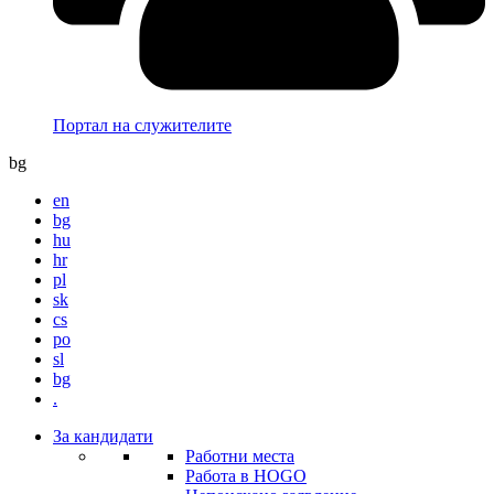
Портал на служителите
bg
en
bg
hu
hr
pl
sk
cs
ро
sl
bg
.
За кандидати
Работни места
Работа в HOGO