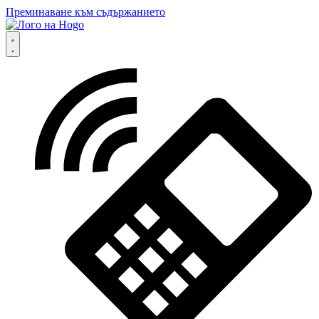
Преминаване към съдържанието