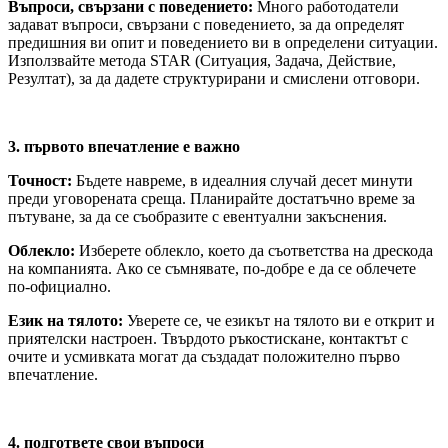
Въпроси, свързани с поведението:
Много работодатели
задават въпроси, свързани с поведението, за да определят
предишния ви опит и поведението ви в определени ситуации.
Използвайте метода STAR (Ситуация, Задача, Действие,
Резултат), за да дадете структурирани и смислени отговори.
3. първото впечатление е важно
Точност:
Бъдете навреме, в идеалния случай десет минути
преди уговорената среща. Планирайте достатъчно време за
пътуване, за да се съобразите с евентуални закъснения.
Облекло:
Изберете облекло, което да съответства на дрескода
на компанията. Ако се съмнявате, по-добре е да се облечете
по-официално.
Език на тялото:
Уверете се, че езикът на тялото ви е открит и
приятелски настроен. Твърдото ръкостискане, контактът с
очите и усмивката могат да създадат положително първо
впечатление.
4. подгответе свои въпроси